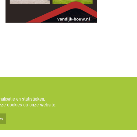
isatie en statistieken.
deze cookies op onze website.
es