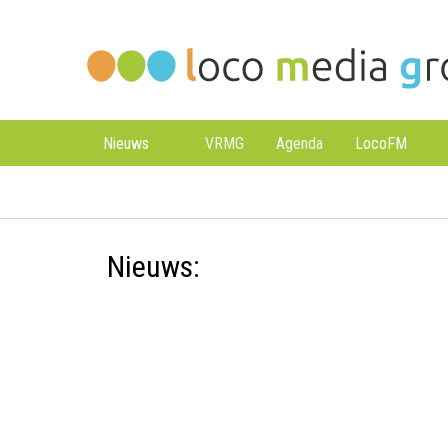
Loco
Loco
Media
Media
Groep
Groep
Nieuws
VRMG
Agenda
LocoFM
Nieuws: