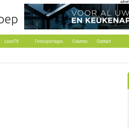
adver
LocoTV
Fotoreportages
Columns
Contact