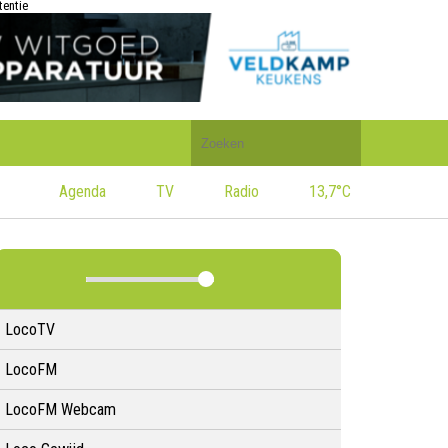
tentie
Doorzoek
de
website
Agenda
TV
Radio
13,7°C
LocoTV
LocoFM
LocoFM Webcam