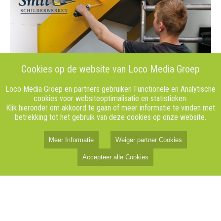
Cookies op de website van Loco Media Groep
Loco Media Groep en partners gebruiken Functionele en Analytische
cookies voor websiteoptimalisatie en statistieken.
Klik hieronder om akkoord te gaan of meer informatie te vinden met
betrekking tot het gebruik van deze cookies op onze website.
Meer Informatie
Weiger partner Cookies
Accepteer alle Cookies