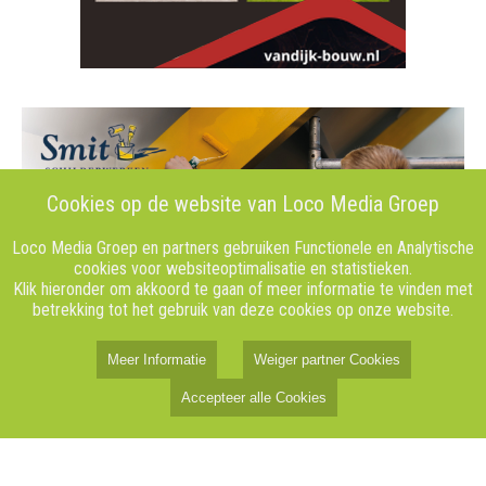
Cookies op de website van Loco Media Groep
Loco Media Groep en partners gebruiken Functionele en Analytische
cookies voor websiteoptimalisatie en statistieken.
Klik hieronder om akkoord te gaan of meer informatie te vinden met
betrekking tot het gebruik van deze cookies op onze website.
Meer Informatie
Weiger partner Cookies
Accepteer alle Cookies