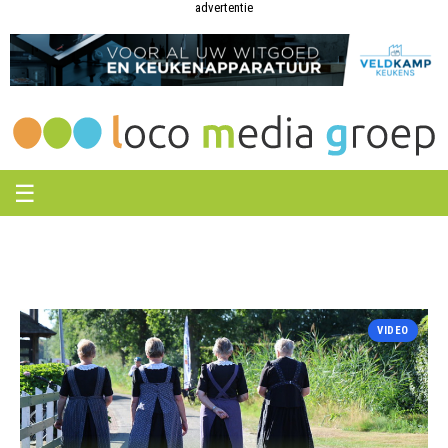
Loco
Loco
advertentie
Media
Media
Groep
Groep
☰
VIDEO