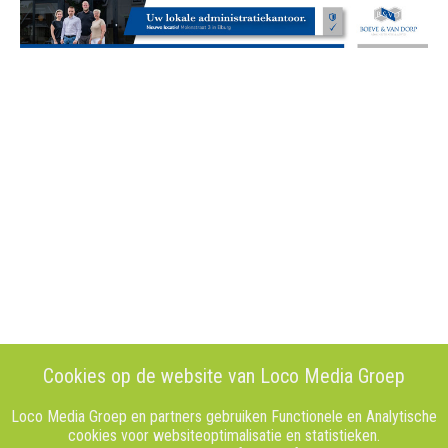
Cookies op de website van Loco Media Groep
Loco Media Groep en partners gebruiken Functionele en Analytische
cookies voor websiteoptimalisatie en statistieken.