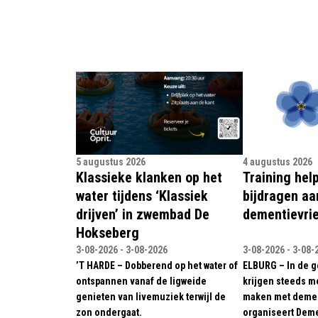
5 augustus 2026
4 augustus 2026
Klassieke klanken op het
Training hel
water tijdens ‘Klassiek
bijdragen aa
drijven’ in zwembad De
dementievrie
Hokseberg
3-08-2026 - 3-08-2026
3-08-2026 - 3-08-
’T HARDE – Dobberend op het water of
ELBURG – In de 
ontspannen vanaf de ligweide
krijgen steeds m
genieten van livemuziek terwijl de
maken met demen
zon ondergaat.
organiseert Deme