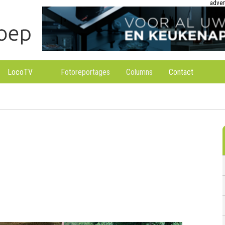
adver
LocoTV
Fotoreportages
Columns
Contact