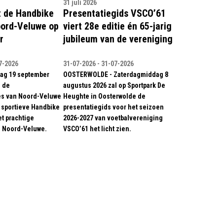
31 juli 2026
 de Handbike
Presentatiegids VSCO’61
oord-Veluwe op
viert 28e editie én 65-jarig
r
jubileum van de vereniging
7-2026
31-07-2026 - 31-07-2026
dag 19 september
OOSTERWOLDE - Zaterdagmiddag 8
 de
augustus 2026 zal op Sportpark De
es van Noord-Veluwe
Heughte in Oosterwolde de
 sportieve Handbike
presentatiegids voor het seizoen
t prachtige
2026-2027 van voetbalvereniging
e Noord-Veluwe.
VSCO’61 het licht zien.