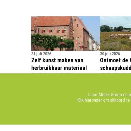
31 juli 2026
30 juli 2026
Zelf kunst maken van
Ontmoet de h
herbruikbaar materiaal
schaapskud
29-07-2026 - 29-07-2026
29-07-2026 - 29-0
ELBURG - Kinderen van 6 tot en met 13
HEERDE | EPE – I
jaar kunnen deze zomer in de
woensdagmiddag 
voetsporen treden van kunstenaar
bezoekers bij de
Loco Media Groep en pa
Klik hieronder om akkoord te
Oane de Vries.
Heerde en Epe zi
met zijn schaap
terugkeert van d