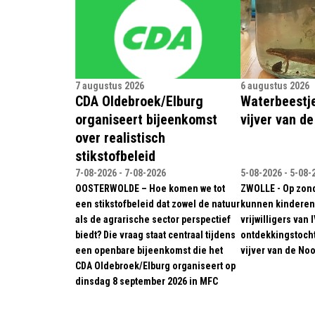
7 augustus 2026
6 augustus 2026
CDA Oldebroek/Elburg
Waterbeestje
organiseert bijeenkomst
vijver van d
over realistisch
stikstofbeleid
7-08-2026 - 7-08-2026
5-08-2026 - 5-08-
OOSTERWOLDE – Hoe komen we tot
ZWOLLE - Op zon
een stikstofbeleid dat zowel de natuur
kunnen kinderen
als de agrarische sector perspectief
vrijwilligers van 
biedt? Die vraag staat centraal tijdens
ontdekkingstocht
een openbare bijeenkomst die het
vijver van de Noo
CDA Oldebroek/Elburg organiseert op
dinsdag 8 september 2026 in MFC