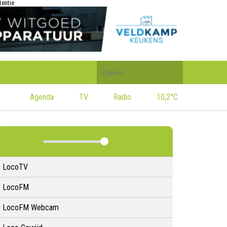
tentie
Doorzoek
de
website
Agenda
TV
Radio
10,2°C
LocoTV
LocoFM
LocoFM Webcam