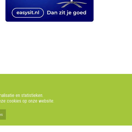
isatie en statistieken.
deze cookies op onze website.
es