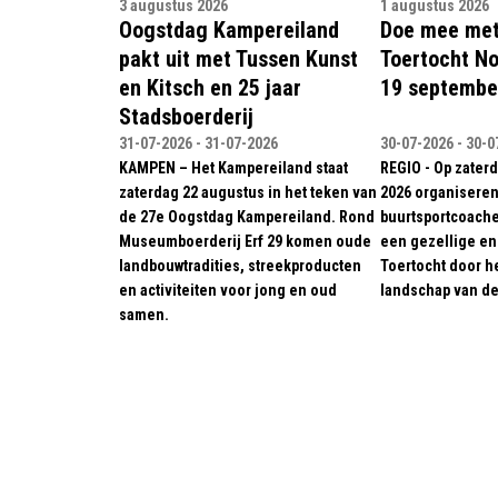
3 augustus 2026
1 augustus 2026
Oogstdag Kampereiland
Doe mee met
pakt uit met Tussen Kunst
Toertocht N
en Kitsch en 25 jaar
19 septembe
Stadsboerderij
31-07-2026 - 31-07-2026
30-07-2026 - 30-0
KAMPEN – Het Kampereiland staat
REGIO - Op zater
zaterdag 22 augustus in het teken van
2026 organiseren
de 27e Oogstdag Kampereiland. Rond
buurtsportcoach
Museumboerderij Erf 29 komen oude
een gezellige en
landbouwtradities, streekproducten
Toertocht door he
en activiteiten voor jong en oud
landschap van d
samen.