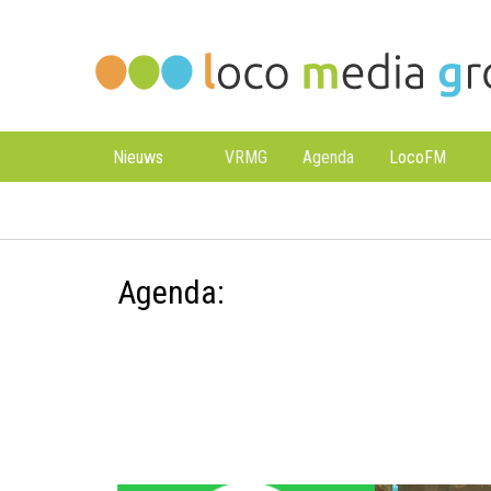
Loco
Loco
Media
Media
Groep
Groep
Nieuws
VRMG
Agenda
LocoFM
Agenda: