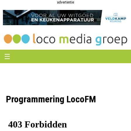
Loco
Loco
advertentie
Media
Media
Groep
Groep
☰
Programmering LocoFM