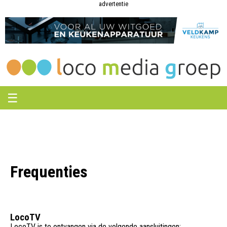
Loco
Loco
advertentie
Media
Media
Groep
Groep
☰
Frequenties
LocoTV
LocoTV is te ontvangen via de volgende aansluitingen: