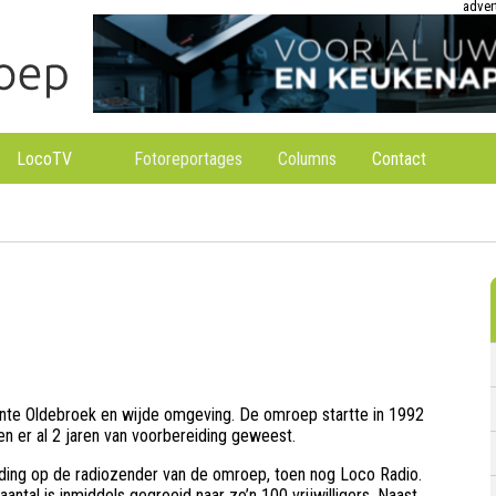
adver
LocoTV
Fotoreportages
Columns
Contact
te Oldebroek en wijde omgeving. De omroep startte in 1992
en er al 2 jaren van voorbereiding geweest.
nding op de radiozender van de omroep, toen nog Loco Radio.
antal is inmiddels gegroeid naar zo’n 100 vrijwilligers. Naast