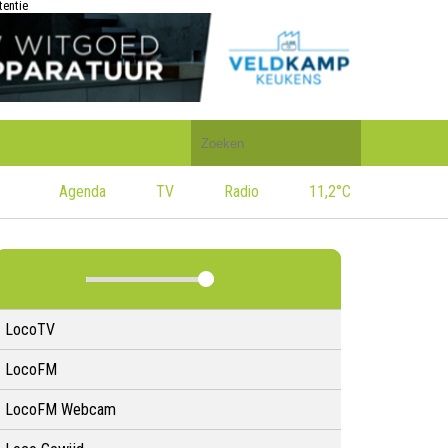
tentie
Doorzoek
de
website
Agenda
TV
Radio
11,2°C
LocoTV
LocoFM
LocoFM Webcam