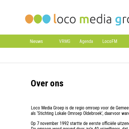
Loco
Loco
Media
Media
Groep
Groep
Nieuws
VRMG
Agenda
LocoFM
Over ons
Loco Media Groep is de regio omroep voor de Gemeen
als ‘Stichting Lokale Omroep Oldebroek’, daarvoor war
Op 7 november 1992 startte de eerste officiële uitze
De omroep werd gerund door zo’n 40 vrijwilligers, dat a