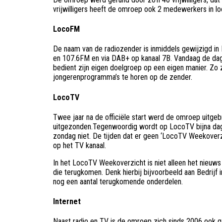
vrijwilligers heeft de omroep ook 2 medewerkers in lo
LocoFM
De naam van de radiozender is inmiddels gewijzigd in 
en 107.6FM en via DAB+ op kanaal 7B. Vandaag de dag
bedient zijn eigen doelgroep op een eigen manier. Zo zi
jongerenprogramma’s te horen op de zender.
LocoTV
Twee jaar na de officiële start werd de omroep uitge
uitgezonden.Tegenwoordig wordt op LocoTV bijna dage
zondag niet. De tijden dat er geen ‘LocoTV Weekoverz
op het TV kanaal.
In het LocoTV Weekoverzicht is niet alleen het nieuws 
die terugkomen. Denk hierbij bijvoorbeeld aan Bedrijf 
nog een aantal terugkomende onderdelen.
Internet
Naast radio en TV is de omroep zich sinds 2006 ook g