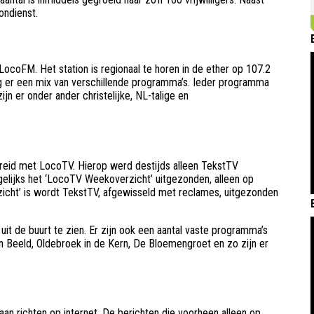
ondienst.
LocoFM. Het station is regionaal te horen in de ether op 107.2
 er een mix van verschillende programma’s. Ieder programma
jn er onder ander christelijke, NL-talige en
breid met LocoTV. Hierop werd destijds alleen TekstTV
lijks het ‘LocoTV Weekoverzicht’ uitgezonden, alleen op
icht’ is wordt TekstTV, afgewisseld met reclames, uitgezonden
uit de buurt te zien. Er zijn ook een aantal vaste programma’s
in Beeld, Oldebroek in de Kern, De Bloemengroet en zo zijn er
aan richten
op internet. De berichten die voorheen alleen op