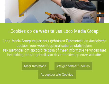
Cookies op de website van Loco Media Groep
Loco Media Groep en partners gebruiken Functionele en Analytische
cookies voor websiteoptimalisatie en statistieken.
Klik hieronder om akkoord te gaan of meer informatie te vinden met
betrekking tot het gebruik van deze cookies op onze website.
Meer Informatie
Weiger partner Cookies
Accepteer alle Cookies