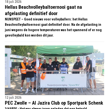
18 juli 2026
Hellas Beachvolleybaltoernooi gaat na
afgelasting definitief door
NUNSPEET – Goed nieuws voor volleyballers: het Hellas
Beachvolleybaltoernooi gaat definitief door. Na de afgelasting in
juni wegens de hogere temperaturen was het spannend of er nog
gevolleybald kon worden dit jaar.
12 juli 2026
PEC Zwolle – Al Jazira Club op Sportpark Schenk
't HARDE - Het was alweer jaren geleden dat een betaald