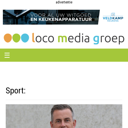
Loco
Loco
advertentie
Media
Media
Groep
Groep
☰
Sport: