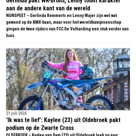
Gerlinda pakt WK-brons, Lenny toont karakter
aan de andere kant van de wereld
NUNSPEET – Gerlinda Remmerts en Lenny Wajer zijn wel wat
gewend op de BMX-baan, maar voor het wereldkampioenschap
gingen de twee rijders van FCC De Volharding een stuk verder van
huis.
21 juli 2026
‘Ik was te lief’: Kaylee (23) uit Oldebroek pakt
podium op de Zwarte Cross
OLDEBROEK – Kaylee van Dam (23) uit Oldebroek leek na een