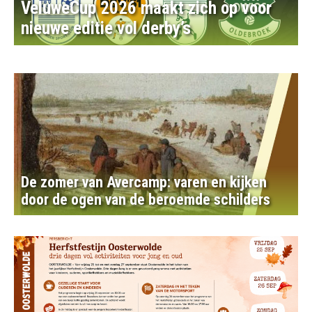
VeluweCup 2026 maakt zich op voor
nieuwe editie vol derby’s
De zomer van Avercamp: varen en kijken
door de ogen van de beroemde schilders