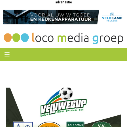
Loco
Loco
advertentie
Media
Media
Groep
Groep
☰