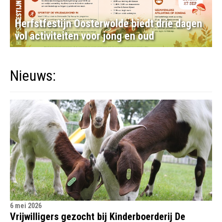
Herfstfestijn Oosterwolde biedt drie dagen
vol activiteiten voor jong en oud
Nieuws:
6 mei 2026
Vrijwilligers gezocht bij Kinderboerderij De