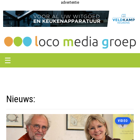
Loco
Loco
advertentie
Media
Media
Groep
Groep
☰
Nieuws:
VIDEO