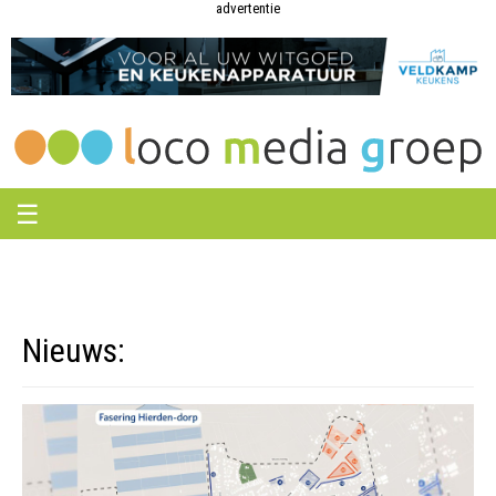
Loco
Loco
advertentie
Media
Media
Groep
Groep
☰
Nieuws: