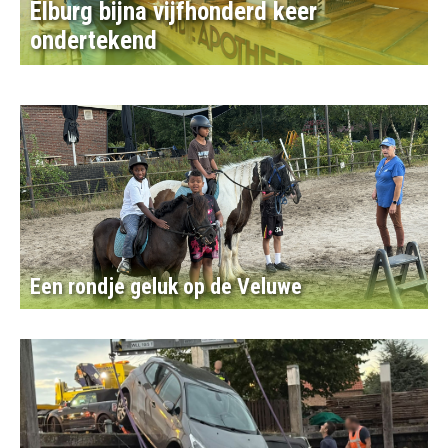
Elburg bijna vijfhonderd keer
ondertekend
Een rondje geluk op de Veluwe