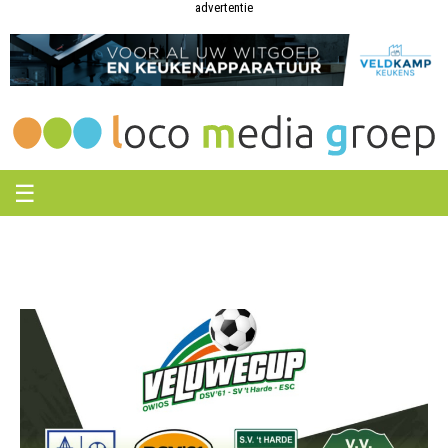
Loco
Loco
advertentie
Media
Media
Groep
Groep
☰