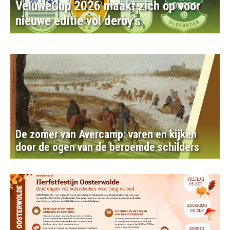
VeluweCup 2026 maakt zich op voor
nieuwe editie vol derby’s
De zomer van Avercamp: varen en kijken
door de ogen van de beroemde schilders