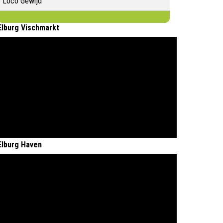
Loco Gewijd
Elburg Vischmarkt
Elburg Haven