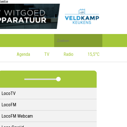
tentie
Doorzoek
de
website
Agenda
TV
Radio
15,5°C
LocoTV
LocoFM
LocoFM Webcam