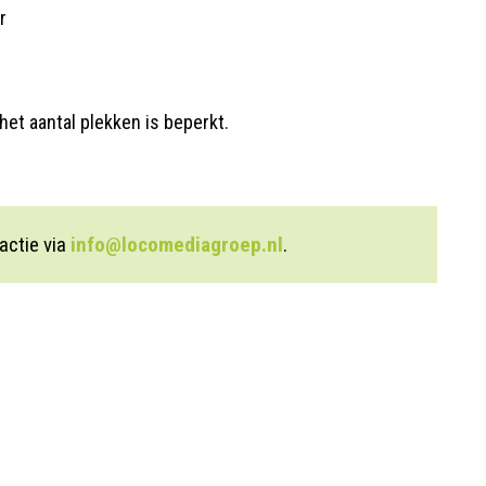
r
het aantal plekken is beperkt.
actie via
info@locomediagroep.nl
.