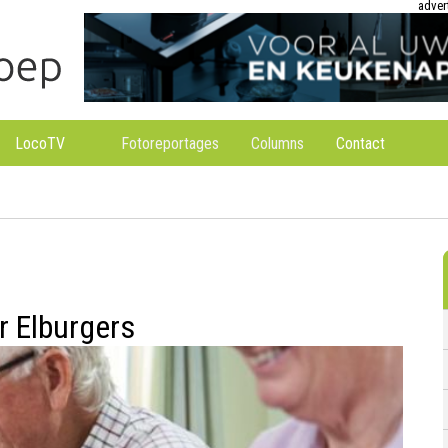
adver
LocoTV
Fotoreportages
Columns
Contact
r Elburgers