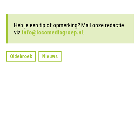
Heb je een tip of opmerking? Mail onze redactie
via
info@locomediagroep.nl
.
Oldebroek
Nieuws