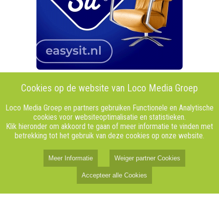
Cookies op de website van Loco Media Groep
Loco Media Groep en partners gebruiken Functionele en Analytische
cookies voor websiteoptimalisatie en statistieken.
Klik hieronder om akkoord te gaan of meer informatie te vinden met
betrekking tot het gebruik van deze cookies op onze website.
Meer Informatie
Weiger partner Cookies
Accepteer alle Cookies