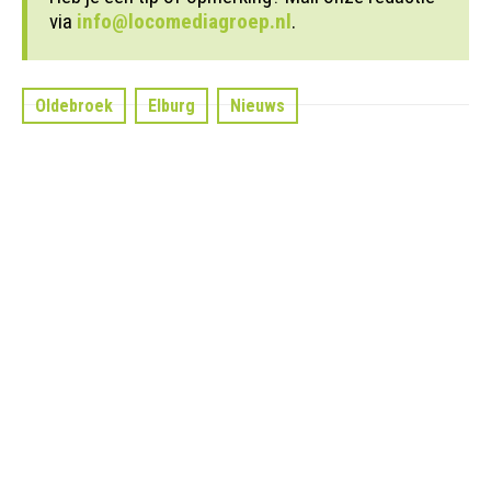
via
info@locomediagroep.nl
.
Oldebroek
Elburg
Nieuws