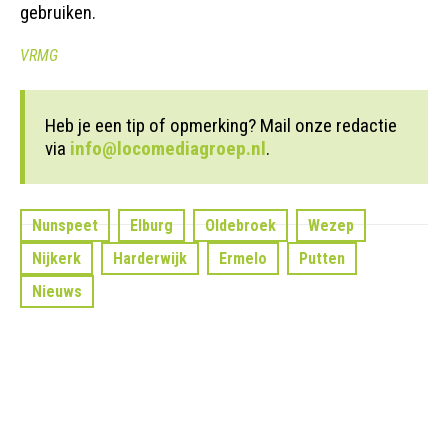
gebruiken.
VRMG
Heb je een tip of opmerking? Mail onze redactie
via
info@locomediagroep.nl
.
Nunspeet
Elburg
Oldebroek
Wezep
Nijkerk
Harderwijk
Ermelo
Putten
Nieuws