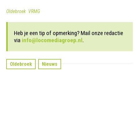
Oldebroek
VRMG
Heb je een tip of opmerking? Mail onze redactie
via
info@locomediagroep.nl
.
Oldebroek
Nieuws