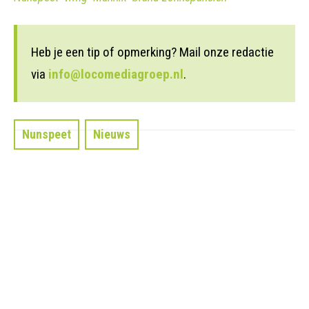
Heb je een tip of opmerking? Mail onze redactie
via
info@locomediagroep.nl
.
Nunspeet
Nieuws