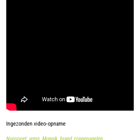
Ingezonden video-opname
Nunspeet
vrmg
Munnik
brand zonnepanelen