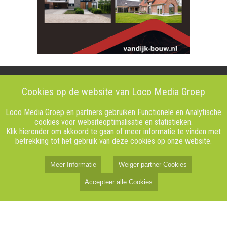
Cookies op de website van Loco Media Groep
Over Loco Media Groep
Loco Media Groep en partners gebruiken Functionele en Analytische
Vacatures
cookies voor websiteoptimalisatie en statistieken.
Klik hieronder om akkoord te gaan of meer informatie te vinden met
Over ons
betrekking tot het gebruik van deze cookies op onze website.
Bestuur
Documenten
Meer Informatie
Weiger partner Cookies
Accepteer alle Cookies
Privacy
Algemene voorwaarden