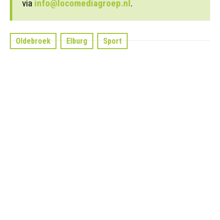
via
info@locomediagroep.nl
.
Oldebroek
Elburg
Sport